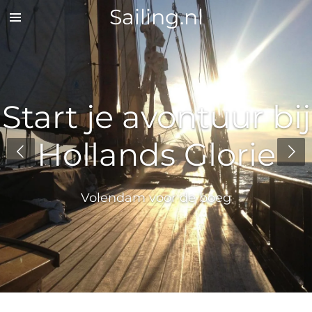
Sailing.nl
Zum
Hauptinhalt
springen
Start je avontuur bij
Hollands Glorie
Volendam voor de boeg