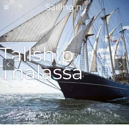
Sailing.nl
Zum
Hauptinhalt
springen
Tallship
Thalassa