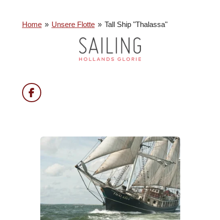
Home
»
Unsere Flotte
»
Tall Ship "Thalassa"
F
a
c
e
b
o
o
k