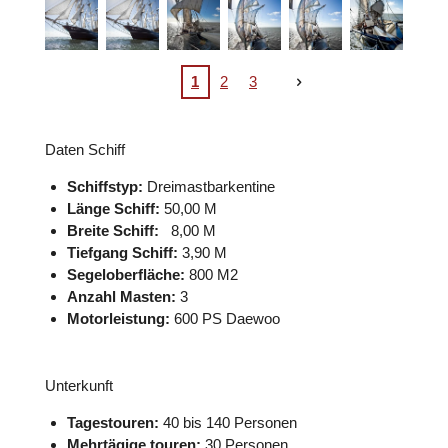
1
2
3
Daten Schiff
Schiffstyp:
Dreimastbarkentine
Länge Schiff:
50,00 M
Breite Schiff:
8,00 M
Tiefgang Schiff:
3,90 M
Segeloberfläche:
800 M2
Anzahl Masten:
3
Motorleistung:
600 PS Daewoo
Unterkunft
Tagestouren:
40 bis 140 Personen
Mehrtägige touren:
30 Personen