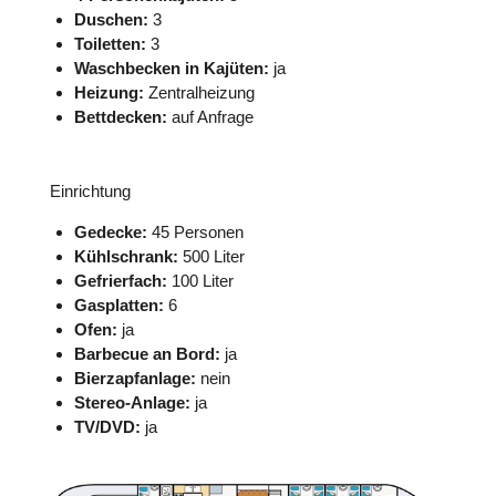
Duschen:
3
Toiletten:
3
Waschbecken in Kajüten:
ja
Heizung:
Zentralheizung
Bettdecken:
auf Anfrage
Einrichtung
Gedecke:
45 Personen
Kühlschrank:
500 Liter
Gefrierfach:
100 Liter
Gasplatten:
6
Ofen:
ja
Barbecue an Bord:
ja
Bierzapfanlage:
nein
Stereo-Anlage:
ja
TV/DVD:
ja