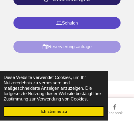
Schulen
Reservierungsanfrage
Diese Website verwendet Cookies, um Ihr
Nutzererlebnis zu verbessern und
maßgeschneiderte Anzeigen anzuzeigen. Die
fortgesetzte Nutzung dieser Website bestätigt Ihre
Zustimmung zur Verwendung von Cookies.
© 2023 Sailing / Hollands Glorie
Ich stimme zu
E-Mail
Telefon
Karte
Facebook