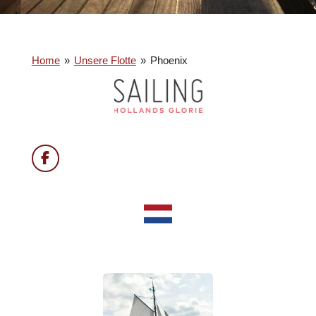
Home
»
Unsere Flotte
»
Phoenix
F
a
c
e
b
o
o
k