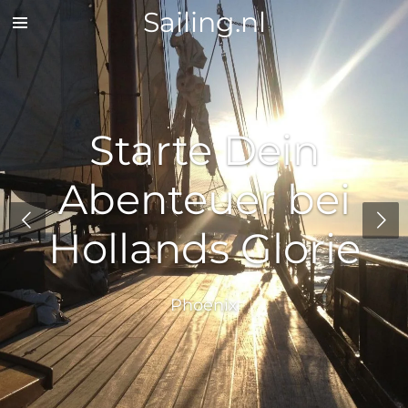
Sailing.nl
Zum
Hauptinhalt
springen
Starte Dein
Abenteuer bei
Hollands Glorie
Phoenix