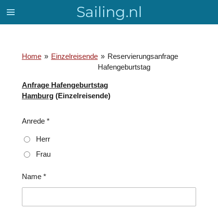
Sailing.nl
Zum
Hauptinhalt
springen
Home
»
Einzelreisende
»
Reservierungsanfrage
Hafengeburtstag
Anfrage Hafengeburtstag
Hamburg
(Einzelreisende)
Anrede *
Herr
Frau
Name *