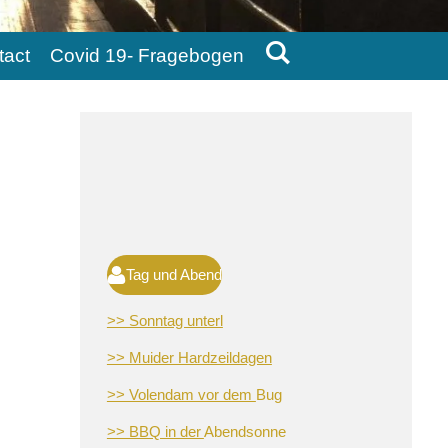
tact
Covid 19- Fragebogen
Tag und Abend
>> Sonntag unterl
>> Muider Hardzeildagen
>> Volendam vor dem
Bug
>> BBQ in der
Abendsonne