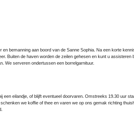
er en bemanning aan boord van de Sanne Sophia. Na een korte kenn
meer. Buiten de haven worden de zeilen gehesen en kunt u assisteren b
aan. We serveren ondertussen een borrelgarnituur.
j een eilandje, of blijft eventueel doorvaren. Omstreeks 19.30 uur sta
ue schenken we koffie of thee en varen we op ons gemak richting thuis
d.