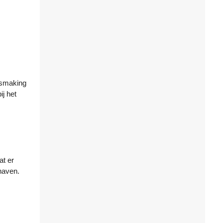
ismaking
ij het
at er
haven.