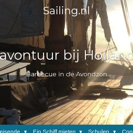
Sailing.nl
reisende
Ein Schiff mieten
Schulen
Con