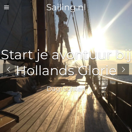
Sailing.nl
Zum
Hauptinhalt
springen
Start je avontuur bij
Hollands Glorie
Dagtochten